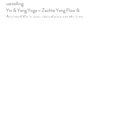
verstilling.
Yin & Yang Yoga – Zachte Yang Flow &
Assisted Yin is een uitnodiging om thuis te
komen in jezelf, week na week.
Boek een sessie Yin & Yang Yoga