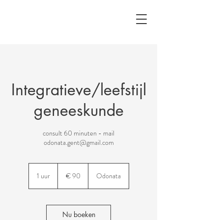
Integratieve/leefstijl
geneeskunde
consult 60 minuten - mail
odonata.gent@gmail.com
90
euro
1 uur
1
€ 90
Odonata
u
u
Nu boeken