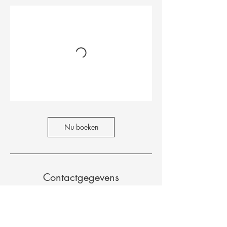
Nu boeken
Contactgegevens
Sint-Denijslaan 423, Ghent, Belgium
odonata.gent@gmail.com