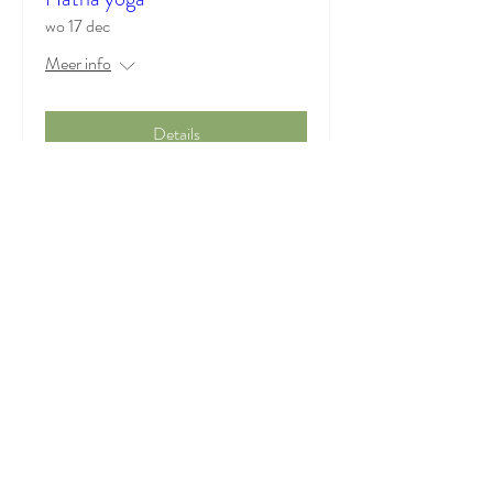
wo 17 dec
Meer info
Details
© 2025 Odonata